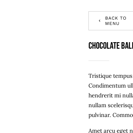
BACK TO
MENU
Chocolate Bal
Tristique tempu
Condimentum ull
hendrerit mi null
nullam scelerisq
pulvinar. Commo
Amet arcu eget n