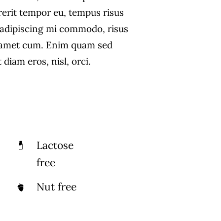
rerit tempor eu, tempus risus
s adipiscing mi commodo, risus
 amet cum. Enim quam sed
diam eros, nisl, orci.
Lactose
free
Nut free