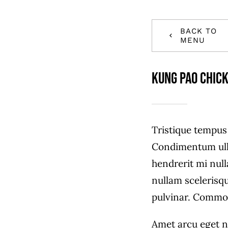
BACK TO
MENU
Kung Pao Chic
Tristique tempu
Condimentum ull
hendrerit mi null
nullam scelerisq
pulvinar. Commo
Amet arcu eget n