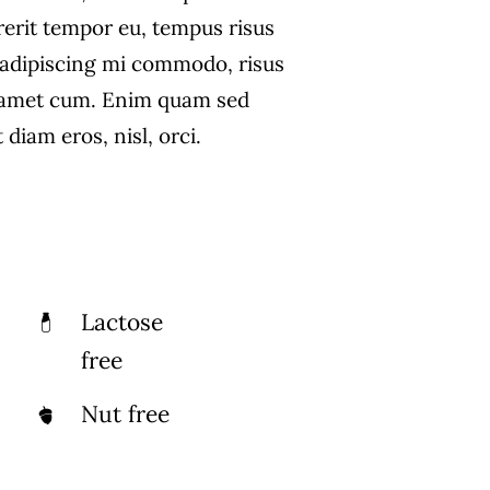
rerit tempor eu, tempus risus
s adipiscing mi commodo, risus
 amet cum. Enim quam sed
diam eros, nisl, orci.
Lactose
free
Nut free