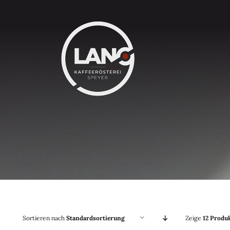
Zum
Inhalt
springen
Sortieren nach
Standardsortierung
Zeige
12 Produ