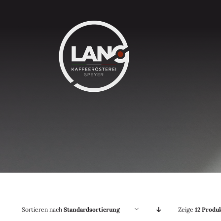
Zum
Inhalt
springen
Sortieren nach
Standardsortierung
Zeige
12 Produ