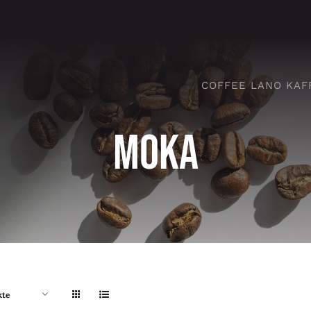
COFFEE LANO KAF
Moka
kte